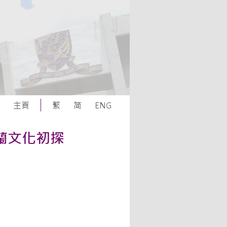
主頁
繁
简
ENG
蘭文化初探