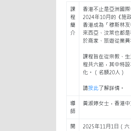
課
香港不止是亞洲國際
程
2024年10月的
簡
香港成為「穆斯林友
介
來西亞、汶萊也都是
於商家、旅遊從業員
課程旨在從宗教、生
程共六節，其中特設
化。（名額20人）
請
按此
了解詳情。
導
黃淑婷女士，香港中
師
開
2025年11月1日（