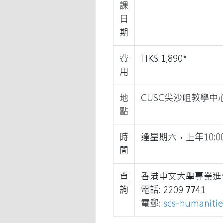
課
日
期
費
HK$ 1,890*
用
地
CUSC尖沙咀教學中
點
時
逢星期六，上年10:0
間
查
香港中文大學專業進
詢
電話: 2209 7741
電郵:
scs-humaniti