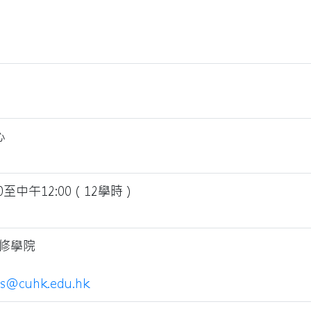
心
0至中午12:00（12學時）
修學院
es@cuhk.edu.hk