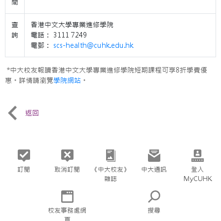
間
查
香港中文大學專業進修學院
詢
電話： 3111 7249
電郵：
scs-health@cuhk.edu.hk
*中大校友報讀香港中文大學專業進修學院短期課程可享8折學費優
惠。詳情請瀏覽
學院網站
。
返回
訂閱
取消訂閱
《中大校友》
中大通訊
登入
雜誌
MyCUHK
校友事務處網
搜尋
頁