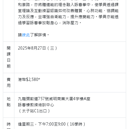
和套路，亦將體適能的理念融入詠春拳中，使學員透過課
堂理論及互動練習認識如何改善體質、心肺功能、協調能
力及反應，並增強自衛能力，提升應變能力。學員亦能透
過學習詠春拳放鬆身心，消除壓力。
請
按此
了解詳情。
開
2025年8月27日（三）
課
日
期
費
港幣$2,580*
用
地
九龍彌敦道757號威明商業大廈4字樓A室
點
詠春樓教練培訓中心
（太子站C1出口）
時
逢星期三，下午7:00至9:00（16學時）