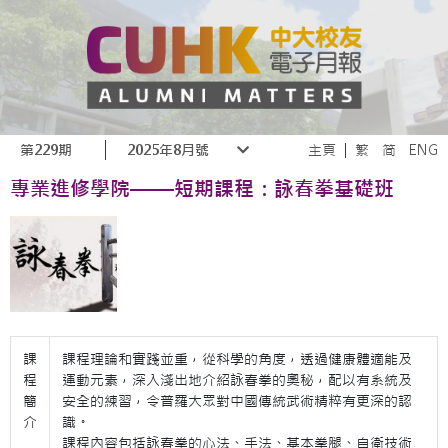
第229期
2025年8月號
主頁
繁
简
ENG
專業進修學院——短期課程：詠春拳基礎班
課
課程理論和實踐並重，從科學的角度，透過健康體適能及
程
運動元素，深入淺出地介紹詠春拳的奧秘，配以有系統及
簡
安全的練習，令普羅大眾對中國傳統武術精粹有更深的認
介
識。
課程內容包括詠春拳的心法、手法、基本拳腿、自衛技術