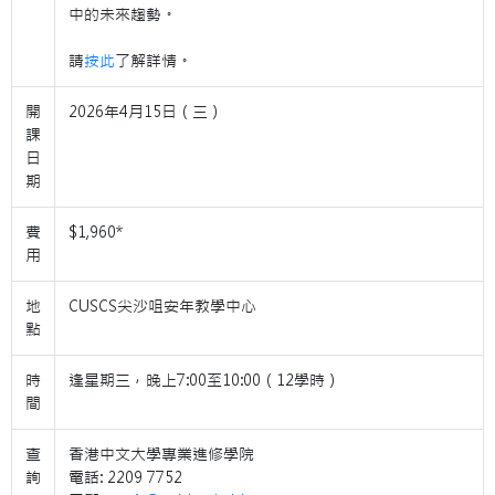
中的未來趨勢。
請
按此
了解詳情。
開
2026年4月15日（三）
課
日
期
費
$1,960*
用
地
CUSCS尖沙咀安年教學中心
點
時
逢星期三，晚上7:00至10:00（12學時）
間
查
香港中文大學專業進修學院
詢
電話: 2209 7752