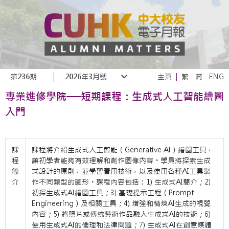
第236期
2026年3月號
主頁
繁
简
ENG
專業進修學院──短期課程：生成式人工智能繪圖
入門
課
課程將介紹生成式人工智能（Generative AI）繪圖工具，
程
讓初學者能夠有效理解和創作圖像內容。學員將探索生成
簡
式設計的原則，並學習實用技術，以及使用各種AI工具製
介
作不同類型的圖形。課程內容包括：1) 生成式AI簡介；2)
初探生成式AI繪圖工具；3) 基礎提示工程（Prompt
Engineering）及相關工具；4) 增強和精煉AI生成的視覺
內容；5) 將照片或傳統藝術作品融入生成式AI的技術；6)
使用生成式AI的倫理和法律問題；7) 生成式AI在創意媒體