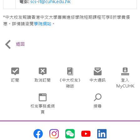
電郵:
scs-it@cuhk.edu.hk
*中大校友報讀香港中文大學專業進修學院短期課程可享8折學費優
惠。詳情請瀏覽
學院網站
。
返回
訂閱
取消訂閱
《中大校友》
中大通訊
登入
雜誌
MyCUHK
校友事務處網
搜尋
頁