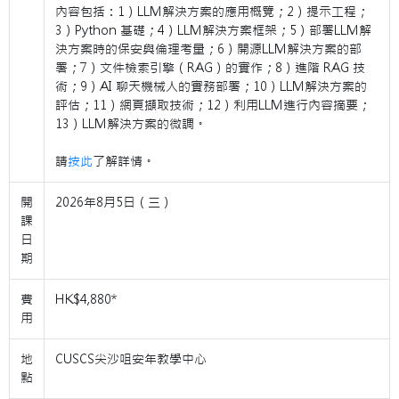
內容包括：1）LLM解決方案的應用概覽；2）提示工程；
3）Python 基礎；4）LLM解決方案框架；5）部署LLM解
決方案時的保安與倫理考量；6）開源LLM解決方案的部
署；7）文件檢索引擎（RAG）的實作；8）進階 RAG 技
術；9）AI 聊天機械人的實務部署；10）LLM解決方案的
評估；11）網頁擷取技術；12）利用LLM進行內容摘要；
13）LLM解決方案的微調。
請
按此
了解詳情。
開
2026年8月5日（三）
課
日
期
費
HK$4,880*
用
地
CUSCS尖沙咀安年教學中心
點