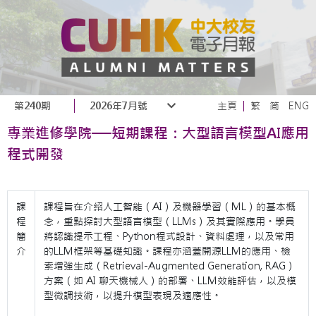
第240期
2026年7月號
主頁
繁
简
ENG
專業進修學院──短期課程：大型語言模型AI應用
程式開發
課
課程旨在介紹人工智能（AI）及機器學習（ML）的基本概
程
念，重點探討大型語言模型（LLMs）及其實際應用。學員
簡
將認識提示工程、Python程式設計、資料處理，以及常用
介
的LLM框架等基礎知識。課程亦涵蓋開源LLM的應用、檢
索增強生成（Retrieval-Augmented Generation, RAG）
方案（如 AI 聊天機械人）的部署、LLM效能評估，以及模
型微調技術，以提升模型表現及適應性。