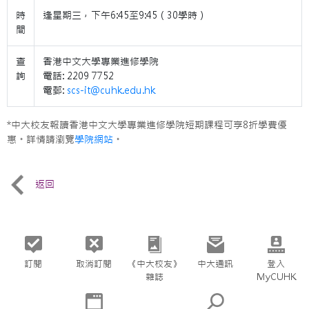
時
逢星期三，下午6:45至9:45（30學時）
間
查
香港中文大學專業進修學院
詢
電話: 2209 7752
電郵:
scs-it@cuhk.edu.hk
*中大校友報讀香港中文大學專業進修學院短期課程可享8折學費優
惠。詳情請瀏覽
學院網站
。
返回
訂閱
取消訂閱
《中大校友》
中大通訊
登入
雜誌
MyCUHK