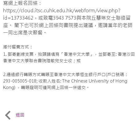
寫網上報名回條：
https://cloud.itsc.cuhk.edu.hk/webform/view.php?
id=13733462，或致電3943 7573與本院丘慧琳女士聯絡留
座。 閣下也可於網上回條向書院提出建議，邀請當年的老師
一同出席是次聚餐。
繳付餐費方式：
1. 郵寄劃線支票，抬頭請填寫「香港中文大學」，並郵寄至: 香港沙田
香港中文大學聯合書院陸敏兒女士收；或
2.通過銀行轉賬方式轉賬至香港中文大學恒生銀行戶口(戶口號碼：
293-005005-018; 收款人姓名: The Chinese University of Hong
Kong) ，轉賬證明可連同網上回條一併遞交。
返回