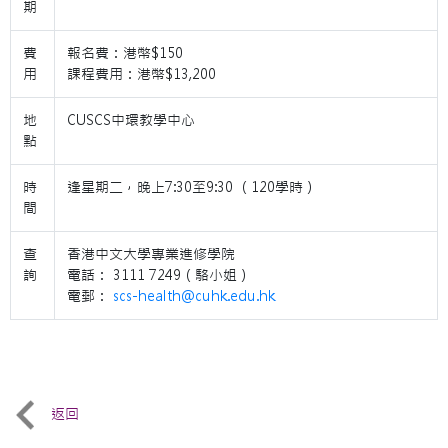
期
費
報名費：港幣$150
用
課程費用：港幣$13,200
地
CUSCS中環教學中心
點
時
逢星期二，晚上7:30至9:30 （120學時）
間
查
香港中文大學專業進修學院
詢
電話： 3111 7249（駱小姐）
電郵：
scs-health@cuhk.edu.hk
返回