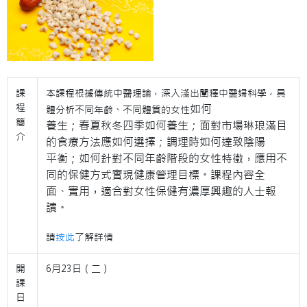
課
本課程根據傳統中醫理論，深入淺出闡釋中醫婦科學，具
程
如
何
體分析不同年齡、不同體質的女性
簡
養生；春夏秋冬四季如何養生；面對市場琳琅滿目
介
的食療方法應如何選擇；調理時如何
達致
陰陽
平衡；如何針對不同年齡階段的女性特徵，應用不
同的保健方式實現健康管理目標。課程內容全
面、實用，適合對女性保健有濃厚興趣的人士報
讀。
請
按此
了解詳情
開
6月23日（二）
課
日