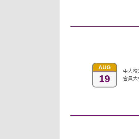
AUG
中大校
19
會員大