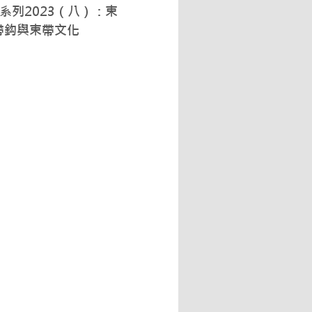
系列2023（八）：束
帶鈎與束帶文化