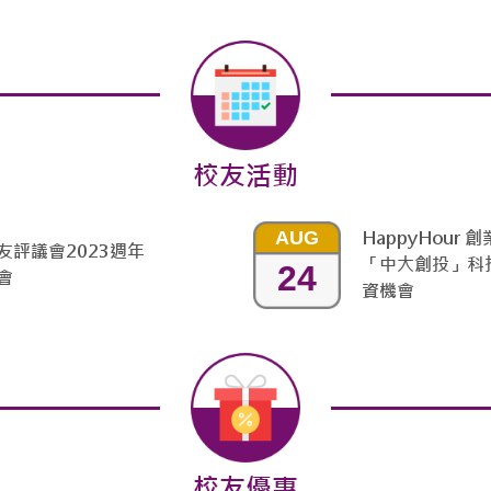
校友活動
AUG
HappyHour 
友評議會2023週年
「中大創投」科
24
會
資機會
校友優惠