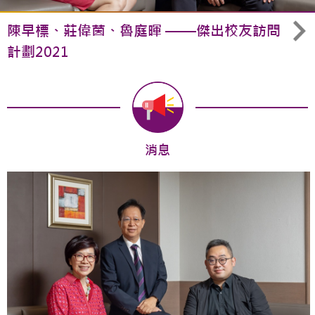
陳早標、莊偉茵、魯庭暉 ——傑出校友訪問
計劃2021
消息