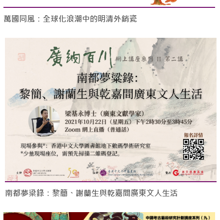
萬國同風：全球化浪潮中的明清外銷瓷
南都夢粱錄：黎簡、謝蘭生與乾嘉間廣東文人生活