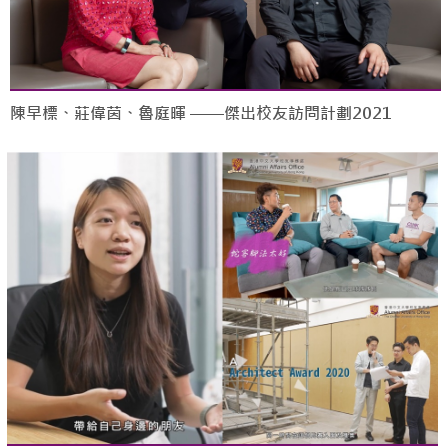
陳早標、莊偉茵、魯庭暉 ——傑出校友訪問計劃2021