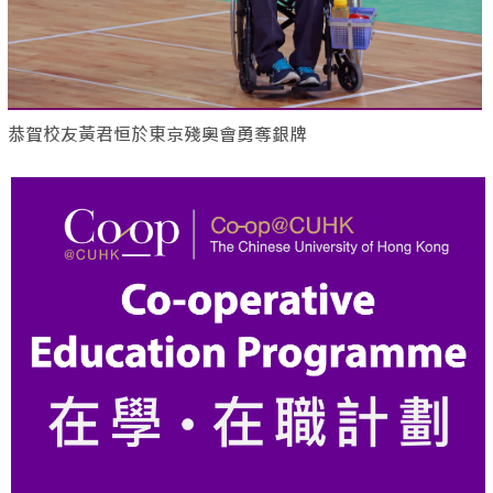
恭賀校友黃君恒於東京殘奧會勇奪銀牌