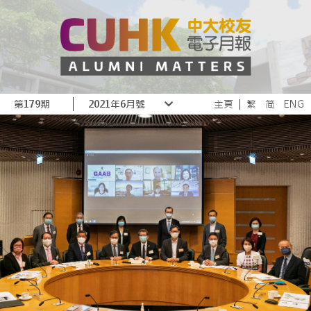
第179期
2021年6月號
主頁
繁
简
ENG