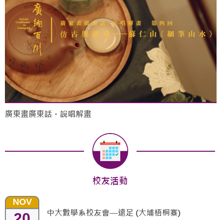
廣東畫廣東話・說唱解畫
校友活動
NOV
中大數學系校友會—遠足 (大埔梧桐寨)
20