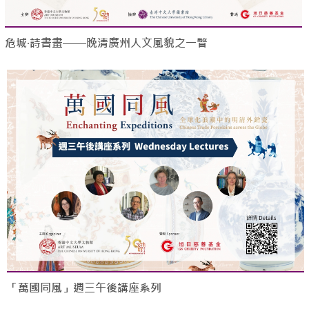
危城‧詩書畫——晚清廣州人文風貌之一瞥
「萬國同風」週三午後講座系列