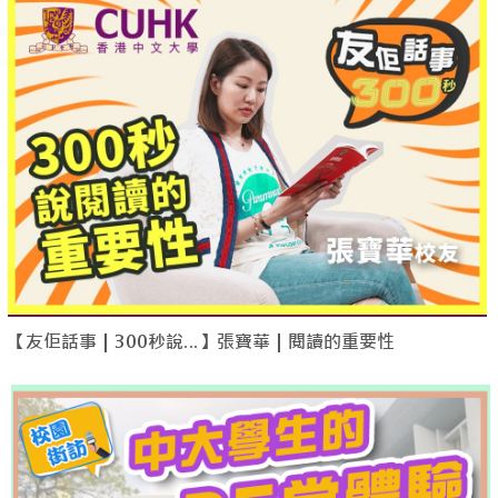
【友佢話事｜300秒說…】張寶華｜閱讀的重要性