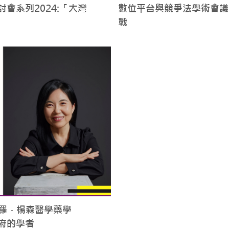
會系列2024:「大灣
數位平台與競爭法學術會議
戰
羅．楊森醫學藥學
府的學者