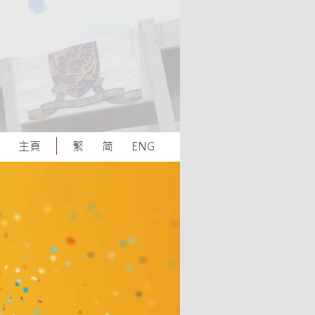
主頁
繁
简
ENG