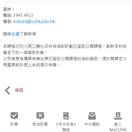
查詢：
電話: 3943 4413
電郵:
execed@cuhk.edu.hk
請按
此處
了解詳情
本課程已列入再工業化及科技培訓計劃已登記公開課程 - 創新及科技
基金下的一個資助計劃。
公司有意為僱員申請出席已登記公開課程的培訓資助，須於開課至少
兩星期前於網上系統提交申請。
返回
訂閱
取消訂閱
《中大校友》
中大通訊
登入
雜誌
MyCUHK