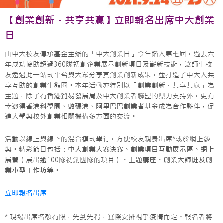
【創業創新．共享共贏】立即報名出席中大創業
日
由中大校友傳承基金主辦的「中大創業日」今年踏入第七屆，過去六
年成功協助超過360隊初創企業展示創新項目及嶄新技術，讓師生校
友透過此一站式平台與大眾分享其創業創新成果，並打造了中大人共
享互助的創業生態圈。本年活動亦特別以「創業創新．共享共贏」為
主題，除了有
香港貿易發展局
及中大創業者聯盟的鼎力支持外，更有
幸邀得
香港科學園
、
數碼港
、
阿里巴巴創業者基金
成為合作夥伴，促
進大學與校外創業相關機構多方面的交流。
活動以線上與線下的混合模式舉行，方便校友親身出席*或於網上參
與。精彩節目包括：
中大創業大賽決賽、創業項目互動展示區、網上
展覽
（展出逾100隊初創團隊的項目）
、主題講座、創業大師班及創
業小型工作坊等
。
立即報名出席
* 現場出席名額有限，先到先得，實際安排視乎疫情而定。報名者將