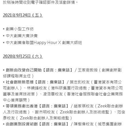
於稍後時間收到電子確認郵件及活動詳情。
2021年9月24日（五）
• 創業小型工作坊
• 中大創業大賽決賽
• 中大創業者聯盟Happy Hour X 創業大師班
2020年9月25日（六）
•
創新由改變自己開始【語言：廣東話】
／王家徹教授（創業創新副
修課程聯席主任）
•
社會創新新思維【語言：廣東話】
／葉志釗校友（薈港資本有限公
司創辦人）、林曉鋒校友（港科研集團行政總裁；薈港資本有限公司
董事及首席技術官）、凌浩雲校友（香港社會服務聯會社會企業商務
中心首席顧問）
•
帶領業務衝出香港【語言：廣東話】
／趙家祺校友（Zeek聯合創辦
人及行政總裁）、謝杰明校友（ Zeek聯合創辦人及技術總監）、范俊
彥校友（ Zeek聯合創辦人及策略總監）
•
由創業到投資初創【語言：廣東話】
／陳樹偉校友（域思集團創辦