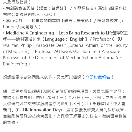
人及行政總裁）
•
初創融資苦與甘【語言：普通話】
／李亞桐校友（深圳市聲揚科技
有限公司聯合創始人、CEO）
•
高山低谷——我走過的創業路【語言：廣東話】
／陳剛雄校友（e-
banner共同創辦人）
•
Medicine X Engineering – Let's Bring Research to Life醫學X工
程——讓科研活起來【Language： English】
／Professor CHIU
Wai Yan, Philip（Associate Dean (External Affairs) of the Faculty
of Medicine）、Professor AU Kwok Wai, Samuel（Associate
Professor of the Department of Mechanical and Automation
Engineering）
想認識更多創業同路人的你，又怎可以錯過？
立即按此報名
！
網上展覽將展出超過100隊初創隊伍的創業項目，數目為歷年之冠；
亦特別延長展期，由9月20日（一）至27日（一）。除此之外，今年
大學研究及知識轉移服務處亦將於9月23日（四）舉辦首屆
「中大創
新日」(CUHK Innovation Day)
，展示教授及研究人員的科研成果，
並鼓勵將研發的技術商品化。有興趣了解更多的校友，敬請留意稍後
的宣傳。