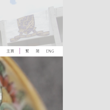
主頁
繁
简
ENG