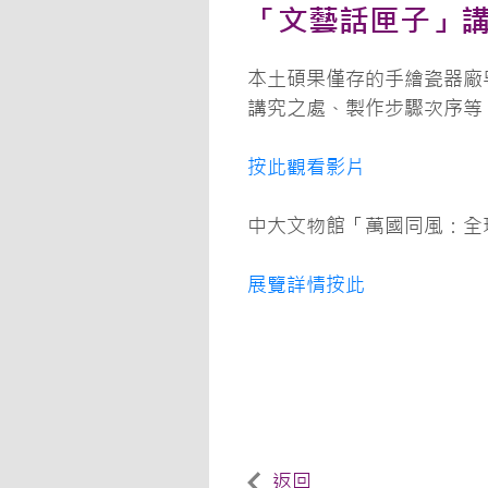
「文藝話匣子」講
本土碩果僅存的手繪瓷器廠
講究之處、製作步驟次序等
按此觀看影片
中大文物館「萬國同風：全
展覽詳情按此
返回