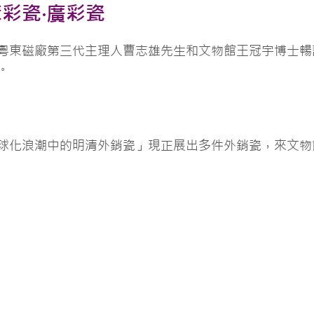
彩瓷‧廣彩瓷
粵東磁廠第三代主理人曹志雄先生和文物館王冠宇博士暢
。
球化浪潮中的明清外銷瓷」現正展出多件外銷瓷，來文物