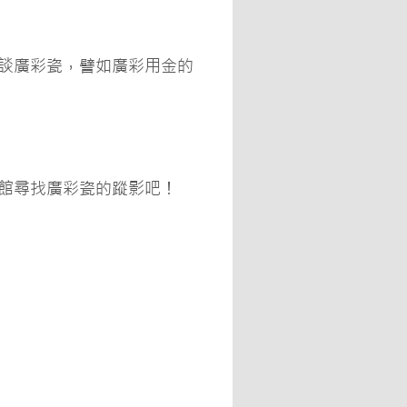
談廣彩瓷，譬如廣彩用金的
館尋找廣彩瓷的蹤影吧！