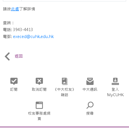
請按
此處
了解詳情
查詢：
電話: 3943-4413
電郵:
execed@cuhk.edu.hk
返回
訂閱
取消訂閱
《中大校友》
中大通訊
登入
雜誌
MyCUHK
校友事務處網
搜尋
頁