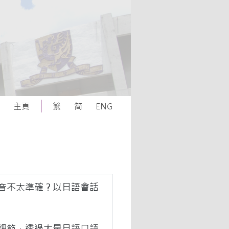
主頁
繁
简
ENG
音不太準確？以日語會話
細節，透過大量日語口語