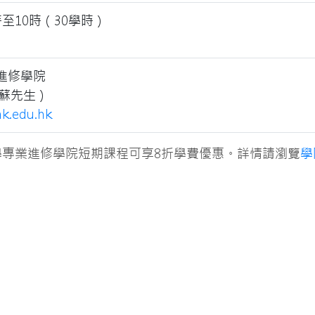
至10時（30學時）
進修學院
6（蘇先生）
k.edu.hk
學專業進修學院短期課程可享8折學費優惠。詳情請瀏覽
學