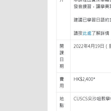
發音練習，讓學員
建議已學習日語約1
請按
此處
了解詳情
開
2022年4月19日
課
日
期
費
HK$2,400*
用
地
CUSCS尖沙咀教
點