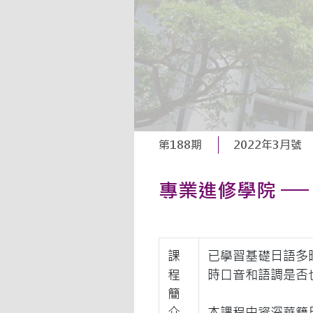
第188期
2022年3月號
專業進修學院 ─
課
已學習基礎日語多
程
時口音和語調是否
簡
介
本課程由資深華籍