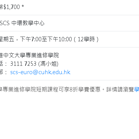
$1,700 *
USCS 中環教學中心
星期五，下午7:00至下午10:00（12學時）
港中文大學專業進修學院
： 3111 7253 (馮小姐)
郵：
scs-euro@cuhk.edu.hk
學專業進修學院短期課程可享8折學費優惠。詳情請瀏覽