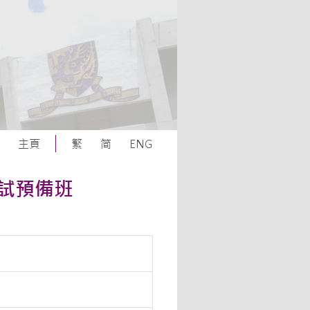
主頁
繁
简
ENG
考試預備班