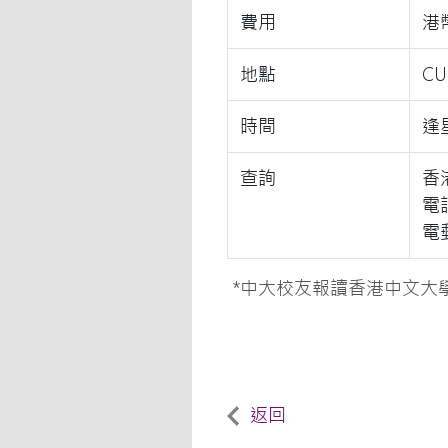
費用
港幣
地點
C
時間
逢
查詢
香
電話
電
*中大校友報讀香港中文大
返回