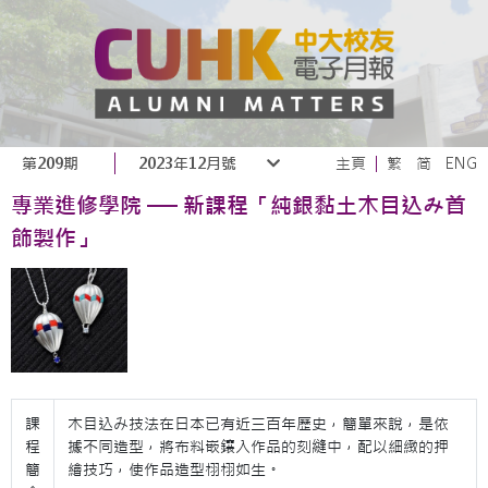
第209期
2023年12月號
主頁
繁
简
ENG
專業進修學院 ── 新課程「純銀黏土木目込み首
飾製作」
課
木目込み技法在日本已有近三百年歷史，簡單來說，是依
程
據不同造型，將布料嵌鑲入作品的刻縫中，配以細緻的押
簡
繪技巧，使作品造型栩栩如生。