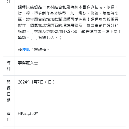
介
課程以純銀黏土素材結合和風傳統木目込み技法，以揉、
搓、捏、塑等製作基本造型，加上烘乾、修飾、燒製等步
驟，讓金屬首飾增加軟潤溫暖可愛色彩！課程將教授學員
製作一個氫氣球鑲閃石的項鍊吊墜及一枚自由創作設計的
指環。（材料及燒製費用HK$750，學員須於第一課上交予
導師。）（名額15人。）
請
按此
了解詳情。
導
李潔莊女士
師
開
2024年1月7日（日）
課
日
期
費
HK$1,350*
用