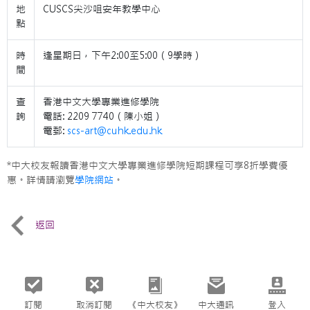
地
CUSCS尖沙咀安年教學中心
點
時
逢星期日，下午2:00至5:00（9學時）
間
查
香港中文大學專業進修學院
詢
電話: 2209 7740（陳小姐）
電郵:
scs-art@cuhk.edu.hk
*中大校友報讀香港中文大學專業進修學院短期課程可享8折學費優
惠。詳情請瀏覽
學院網站
。
返回
訂閱
取消訂閱
《中大校友》
中大通訊
登入