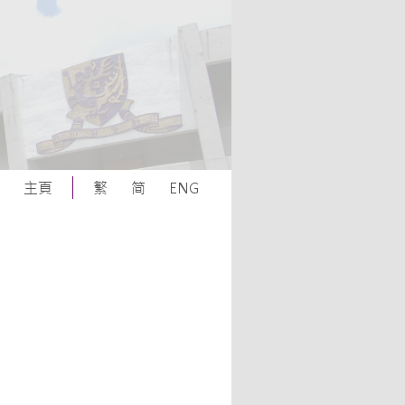
主頁
繁
简
ENG