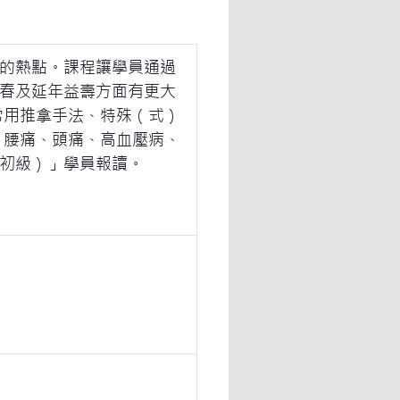
的熱點。課程讓學員通過
春及延年益壽方面有更大
式常用推拿手法、特殊（式）
炎、腰痛、頭痛、高血壓病、
初級）」學員報讀。