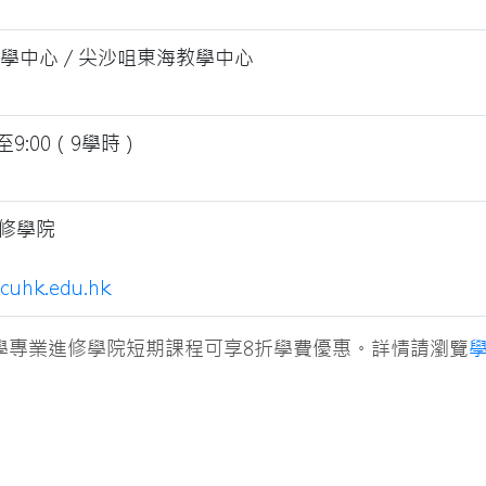
教學中心 / 尖沙咀東海教學中心
至9:00（9學時）
修學院
cuhk.edu.hk
學專業進修學院短期課程可享8折學費優惠。詳情請瀏覽