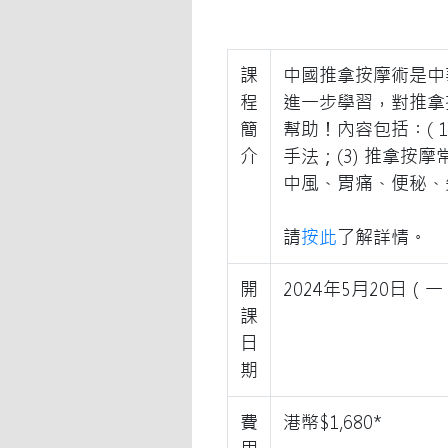
課
中國推拿按摩術是中
程
進一步學習，對推拿
簡
幫助！內容包括︰( 
介
手法；(3) 推拿按
中風、胃痛、便秘、
請
按此
了解詳情。
開
2024年5月20日（一
課
日
期
費
港幣$1,680*