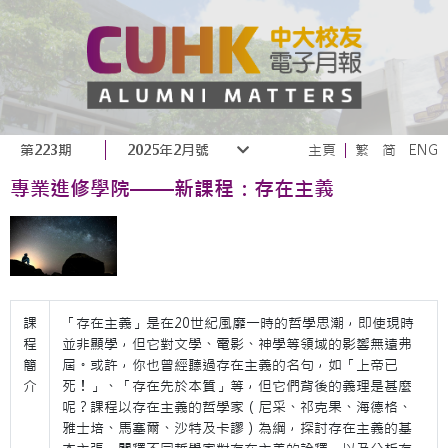
第223期
2025年2月號
主頁
繁
简
ENG
專業進修學院——新課程：存在主義
課
「存在主義」是在20世紀風靡一時的哲學思潮，即使現時
程
並非顯學，但它對文學、電影、神學等領域的影響無遠弗
簡
屆。或許，你也曾經聽過存在主義的名句，如「上帝已
介
死！」、「存在先於本質」等，但它們背後的義理是甚麼
呢？課程以存在主義的哲學家（尼采、祁克果、海德格、
雅士培、馬塞爾、沙特及卡謬）為綱，探討存在主義的基