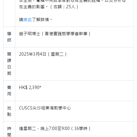
本主張，闡釋不同哲學家對存在主義的詮釋，以及分析存
在主義的影響。（名額：25人）
請
按此
了解詳情。
導
趙子明博士（香港實踐哲學學會幹事）
師
開
2025年3月4日（星期二）
課
日
期
費
HK$ 2,390*
用
地
CUSCS尖沙咀東海教學中心
點
時
逢星期二，晚上7:00至9:00（16學時）
間