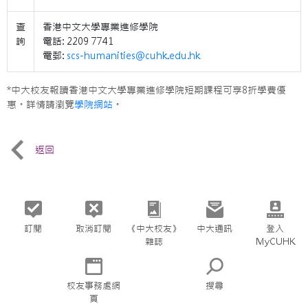
查
香港中文大學專業進修學院
詢
電話: 2209 7741
電郵:
scs-humanities@cuhk.edu.hk
*中大校友報讀香港中文大學專業進修學院短期課程可享8折學費優
惠。詳情請瀏覽
學院網站
。
返回
訂閱
取消訂閱
《中大校友》
中大通訊
登入
雜誌
MyCUHK
校友事務處網
搜尋
頁