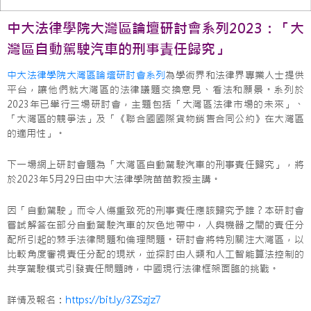
中大法律學院大灣區論壇研討會系列2023：「大
灣區自動駕駛汽車的刑事責任歸究」
中大法律學院大灣區論壇研討會系列
為學術界和法律界專業人士提供
平台，讓他們就大灣區的法律議題交換意見、看法和願景。系列於
2023年已舉行三場研討會，主題包括「大灣區法律市場的未來」、
「大灣區的競爭法」及「《聯合國國際貨物銷售合同公約》在大灣區
的適用性」。
下一場網上研討會題為「大灣區自動駕駛汽車的刑事責任歸究」，將
於2023年5月29日由中大法律學院苗苗教授主講。
因「自動駕駛」而令人傷重致死的刑事責任應該歸究予誰？本研討會
嘗試解答在部分自動駕駛汽車的灰色地帶中，人與機器之間的責任分
配所引起的棘手法律問題和倫理問題。研討會將特別關注大灣區，以
比較角度審視責任分配的現狀，並探討由人類和人工智能算法控制的
共享駕駛模式引發責任問題時，中國現行法律框架面臨的挑戰。
詳情及報名：
https://bit.ly/3ZSzjz7