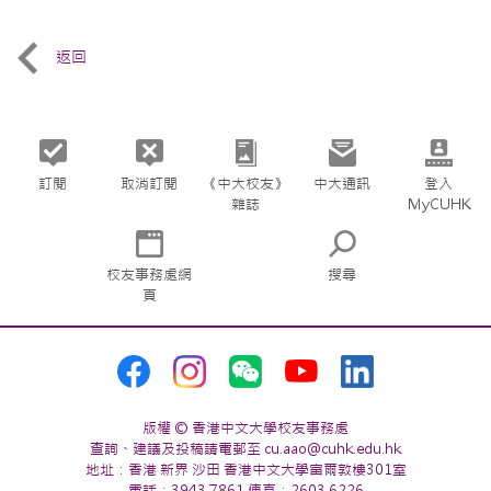
返回
訂閱
取消訂閱
《中大校友》
中大通訊
登入
雜誌
MyCUHK
校友事務處網
搜尋
頁
版權 © 香港中文大學校友事務處
查詢、建議及投稿請電郵至 cu.aao@cuhk.edu.hk
地址：香港 新界 沙田 香港中文大學富爾敦樓301室
電話：3943 7861 傳真：2603 6226